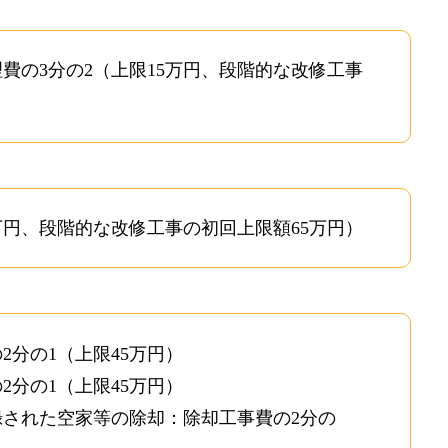
お問い合わせ
費の3分の2（上限15万円、段階的な改修工事
COMPANY
会社概要
NEWS
最新情報
万円、段階的な改修工事の初回上限額65万円）
Q&A
よくあるご質問
分の1（上限45万円）
ENTRY
分の1（上限45万円）
された空家等の除却：除却工事費の2分の
求人採用情報