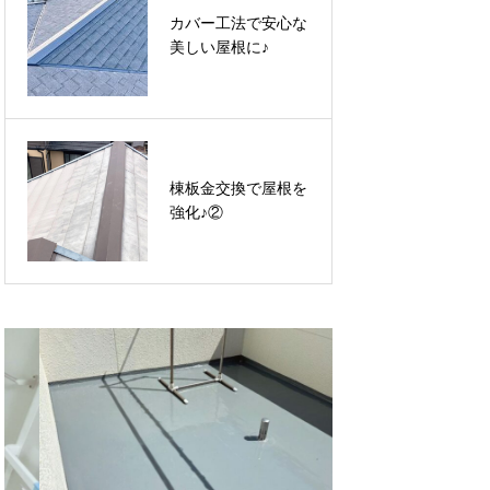
カバー工法で安心な
屋根リフォームで美
美しい屋根に♪
しい屋根に♪
棟板金交換で屋根を
棟板金交換で屋根を
強化♪②
強化♪➀