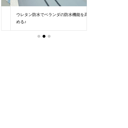
ウレタン防水でベランダの防水機能を高
棟板金交換で屋根を
める♪