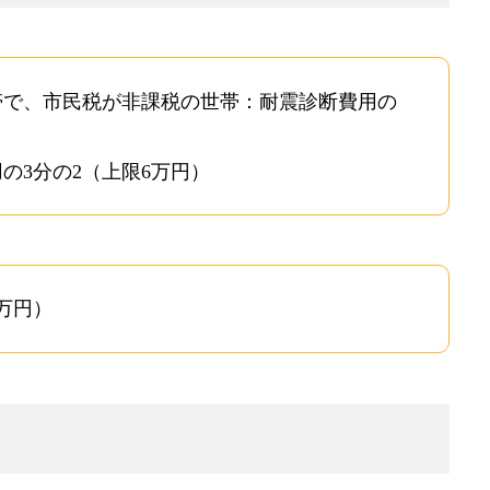
WORKS
施工事例
帯で、市民税が非課税の世帯：耐震診断費用の
PLAN
の3分の2（上限6万円）
お得なリフォームプラン
SERVICE
お住まいのリフォームリ
万円）
PRICE
リフォーム料金表
CONTACT