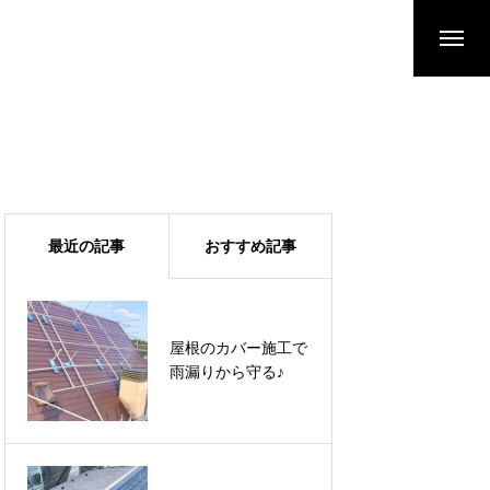
最近の記事
おすすめ記事
ウレタン防水でベラ
屋根のカバー施工で
ンダの防水機能を高
雨漏りから守る♪
める♪