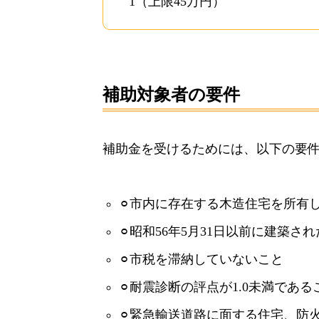
1（上限45万円）
補助対象者の要件
補助金を受けるためには、以下の要
⚪︎市内に存在する木造住宅を所有
⚪︎昭和56年5月31日以前に建築さ
⚪︎市税を滞納していないこと
⚪︎耐震診断の評点が1.0未満であ
⚪︎緊急輸送道路に面する住宅、防