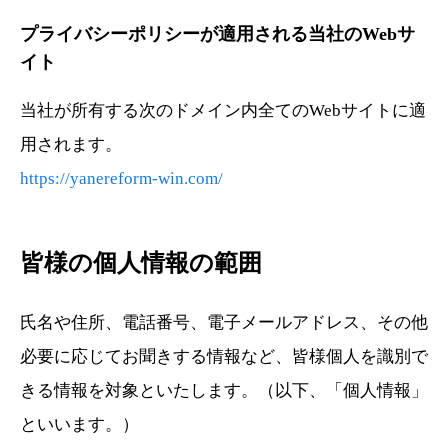
PRICE
プライバシーポリシーが適用される当社のWebサ
リフォーム料金表
イト
CONTACT
当社が所有する次のドメイン内全てのWebサイトに適
お問い合わせ
用されます。
https://yanereform-win.com/
COMPANY
会社概要
皆様の個人情報の範囲
NEWS
最新情報
氏名や住所、電話番号、電子メールアドレス、その他
Q&A
必要に応じてお聞きする情報など、皆様個人を識別で
よくあるご質問
きる情報を対象といたします。（以下、「個人情報」
といいます。）
ENTRY