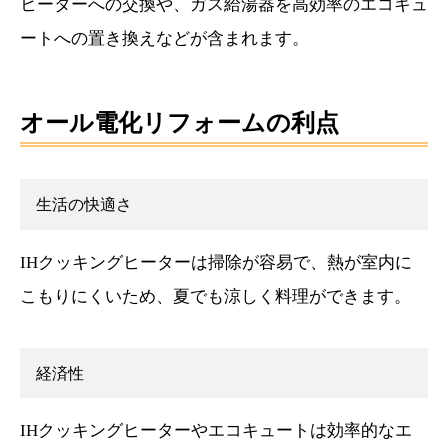
ヒーターへの交換や、ガス給湯器を高効率のエコキュ
求人採用情報
ートへの置き換えなどが含まれます。
PRIVACY POLICY
プライバシーポリシー
オール電化リフォームの利点
生活の快適さ
IHクッキングヒーターは掃除が容易で、熱が室内に
こもりにくいため、夏でも涼しく料理ができます。
経済性
IHクッキングヒーターやエコキュートは効率的なエ