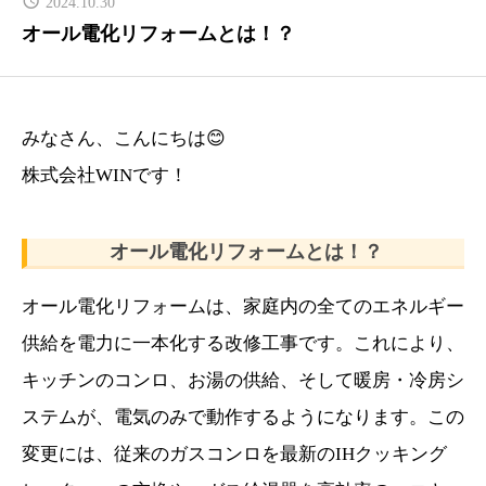
2024.10.30
PRICE
オール電化リフォームとは！？
リフォーム料金表
CONTACT
みなさん、こんにちは😊
お問い合わせ
株式会社WINです！
COMPANY
会社概要
オール電化リフォームとは！？
NEWS
オール電化リフォームは、家庭内の全てのエネルギー
最新情報
供給を電力に一本化する改修工事です。これにより、
Q&A
キッチンのコンロ、お湯の供給、そして暖房・冷房シ
よくあるご質問
ステムが、電気のみで動作するようになります。この
変更には、従来のガスコンロを最新のIHクッキング
ENTRY