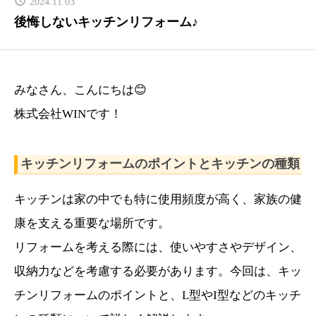
2024.11.03
PRICE
後悔しないキッチンリフォーム♪
リフォーム料金表
CONTACT
みなさん、こんにちは😊
お問い合わせ
株式会社WINです！
COMPANY
会社概要
キッチンリフォームのポイントとキッチンの種類
NEWS
キッチンは家の中でも特に使用頻度が高く、家族の健
最新情報
康を支える重要な場所です。
Q&A
リフォームを考える際には、使いやすさやデザイン、
よくあるご質問
収納力などを考慮する必要があります。今回は、キッ
チンリフォームのポイントと、L型やI型などのキッチ
ENTRY