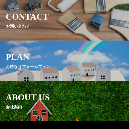
PRICE
CONTACT
リフォーム料金表
お問い合わせ
CONTACT
お問い合わせ
COMPANY
PLAN
会社概要
お得なリフォームプラン
NEWS
最新情報
ABOUT US
Q&A
会社案内
よくあるご質問
ENTRY