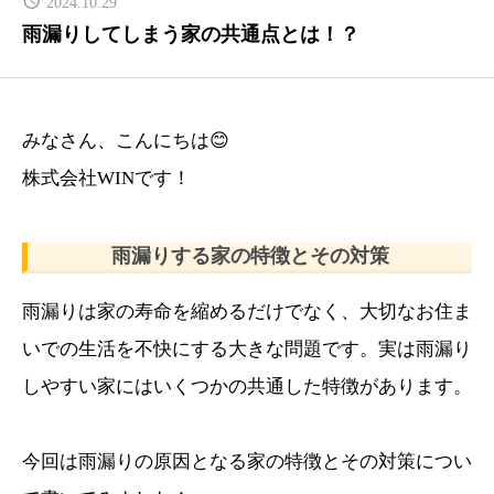
2024.10.29
PRICE
雨漏りしてしまう家の共通点とは！？
リフォーム料金表
CONTACT
みなさん、こんにちは😊
お問い合わせ
株式会社WINです！
COMPANY
会社概要
雨漏りする家の特徴とその対策
NEWS
雨漏りは家の寿命を縮めるだけでなく、大切なお住ま
最新情報
いでの生活を不快にする大きな問題です。実は雨漏り
Q&A
しやすい家にはいくつかの共通した特徴があります。
よくあるご質問
今回は雨漏りの原因となる家の特徴とその対策につい
ENTRY